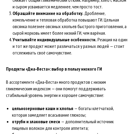
снижает общий гликемический отклик. Например, хлеб с маслом
и сыром усваивается медленнее, чем просто тост.
Обращайте внимание на обработку.
Дробление,
измельчение и тепловая обработка повышают ГИ. Цельная
овсянка полезнее овсяных хлопьев быстрого приготовления, а
сырой морковь имеет более низкий ГИ, чем варёная.
Учитывайте индивидуальные особенности.
Реакция на один
и тот же продукт может различаться у разных людей — стоит
отслеживать своё самочувствие.
Продукты «Диа‑Веста»: выбор в пользу низкого ГИ
В ассортименте «Диа‑Веста» много продуктов с низким
гликемическим индексом — они помогут поддерживать
стабильный уровень энергии и хорошее самочувствие:
цельнозерновые каши и хлопья
— богаты клетчаткой,
которая замедляет всасывание глюкозы;
отруби и злаковые смеси
— дополнительный источник
пищевых волокон для контроля аппетита;