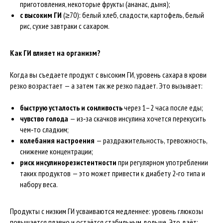
приготовления, некоторые фрукты (ананас, дыня);
с высоким ГИ
(≥70): белый хлеб, сладости, картофель, белый
рис, сухие завтраки с сахаром.
Как ГИ влияет на организм?
Когда вы съедаете продукт с высоким ГИ, уровень сахара в крови
резко возрастает — а затем так же резко падает. Это вызывает:
быструю усталость и сонливость
через 1–2 часа после еды;
чувство голода
— из‑за скачков инсулина хочется перекусить
чем‑то сладким;
колебания настроения
— раздражительность, тревожность,
снижение концентрации;
риск инсулинорезистентности
при регулярном употреблении
таких продуктов — это может привести к диабету 2‑го типа и
набору веса.
Продукты с низким ГИ усваиваются медленнее: уровень глюкозы
повышается плавно и остаётся стабильным дольше. Это даёт: