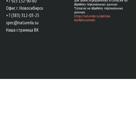
+7 923 132-90-60
для целей, определенных в Согласии на
обработку персональных данных
Офис г. Новосибирск
*Согласие на обработку персональных
данных.
+7 (383) 312-03-25
https://natureda.ru/politika-
konfidencialnosti
spec@natureda.su
Наша страница ВК