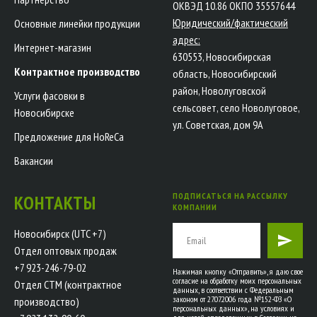
ОКВЭД 10.86 ОКПО 35557644
Юридический/фактический
Основные линейки продукции
адрес:
Интернет-магазин
630553, Новосибирская
Контрактное производство
область, Новосибирский
район, Новолуговской
Услуги фасовки в
сельсовет, село Новолуговое,
Новосибирске
ул. Советская, дом 9А
Предложение для HoReCa
Вакансии
ПОДПИСАТЬСЯ НА РАССЫЛКУ
КОНТАКТЫ
КОМПАНИИ
Новосибирск (UTC +7)
Отдел оптовых продаж
+7 923-246-79-02
Нажимая кнопку «Отправить», я даю свое
согласие на обработку моих персональных
Отдел СТМ (контрактное
данных, в соответствии с Федеральным
законом от 27.07.2006 года №152-ФЗ «О
производство)
персональных данных», на условиях и